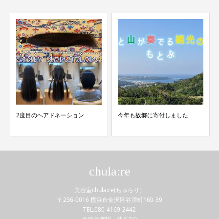
2度目のヘアドネーション
今年も故郷に寄付しました
chula:re
美容室chula:re(ちゅらり）
〒236-0016 横浜市金沢区谷津町160-39
TEL.080-4169-2442