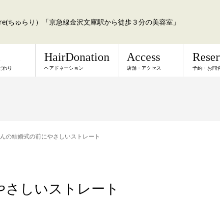
a:re(ちゅらり）「京急線金沢文庫駅から徒歩３分の美容室」
l
HairDonation
Access
Rese
だわり
ヘアドネーション
店舗・アクセス
予約・お問
んの結婚式の前にやさしいストレート
やさしいストレート