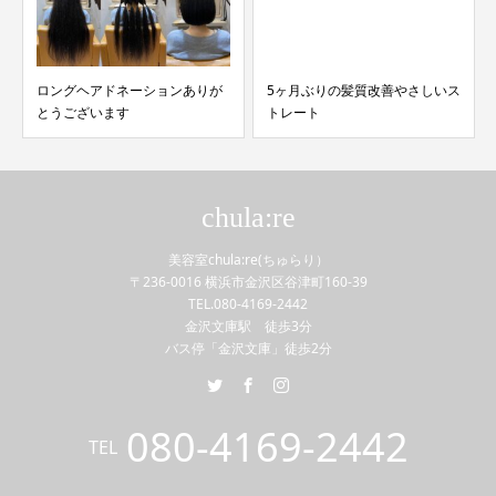
ロングヘアドネーションありが
5ヶ月ぶりの髪質改善やさしいス
とうございます
トレート
chula:re
美容室chula:re(ちゅらり）
〒236-0016 横浜市金沢区谷津町160-39
TEL.080-4169-2442
金沢文庫駅 徒歩3分
バス停「金沢文庫」徒歩2分
080-4169-2442
TEL