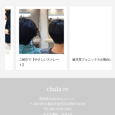
ご紹介で【やさしいストレー
破天荒フェニックスが面白い
ト】
chula:re
美容室chula:re(ちゅらり）
〒236-0016 横浜市金沢区谷津町160-39
TEL.080-4169-2442
金沢文庫駅 徒歩3分