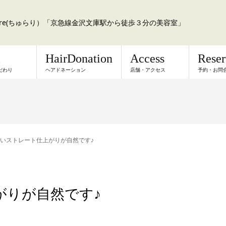
a:re(ちゅらり）「京急線金沢文庫駅から徒歩３分の美容室」
l
HairDonation
Access
Rese
だわり
ヘアドネーション
店舗・アクセス
予約・お問
いストレート仕上がりが自然です♪
がりが自然です♪