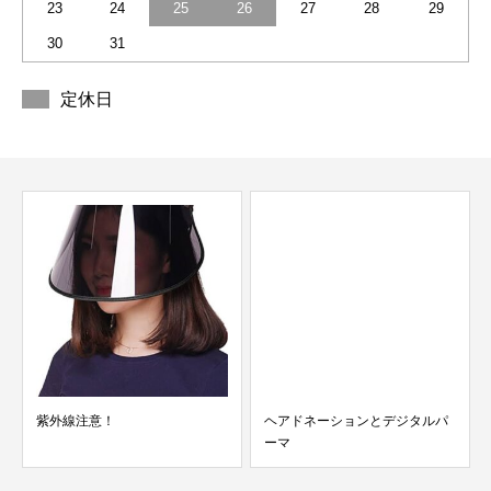
23
24
25
26
27
28
29
30
31
定休日
紫外線注意！
ヘアドネーションとデジタルパ
ーマ