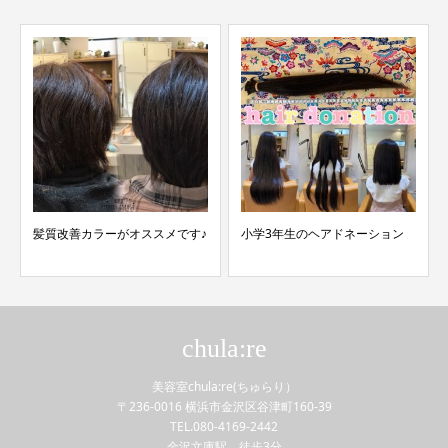
小学3年生のヘアドネーション
大きな決断は以外と大した事は
無かった
chula:re
美容室chula:re(ちゅらり）
〒236-0016 横浜市金沢区谷津町160-39
TEL.080-4169-2442
金沢文庫駅 徒歩3分