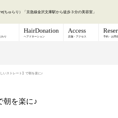
a:re(ちゅらり）「京急線金沢文庫駅から徒歩３分の美容室」
l
HairDonation
Access
Rese
だわり
ヘアドネーション
店舗・アクセス
予約・お問
しいストレート】で朝を楽に♪
で朝を楽に♪