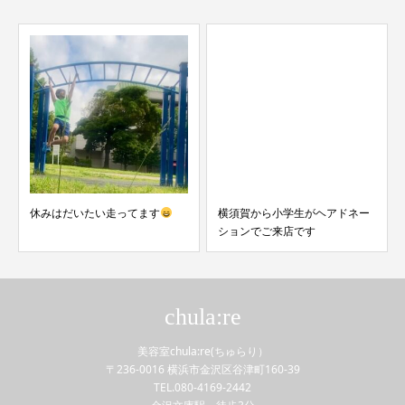
休みはだいたい走ってます
横須賀から小学生がヘアドネー
ションでご来店です
chula:re
美容室chula:re(ちゅらり）
〒236-0016 横浜市金沢区谷津町160-39
TEL.080-4169-2442