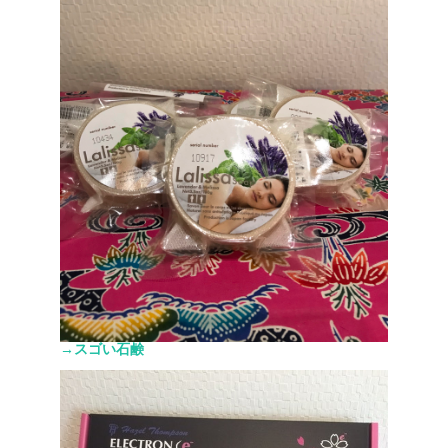
→スゴい石鹸