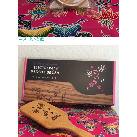
→スゴい石鹸