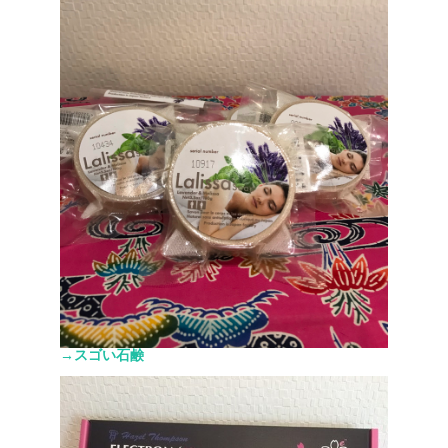
→スゴい石鹸