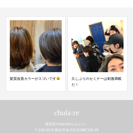
善カラーがスゴいです
久しぶりのセミナーは刺激満載
連休初日
だ！
chula:re
美容室chula:re(ちゅらり）
〒236-0016 横浜市金沢区谷津町160-39