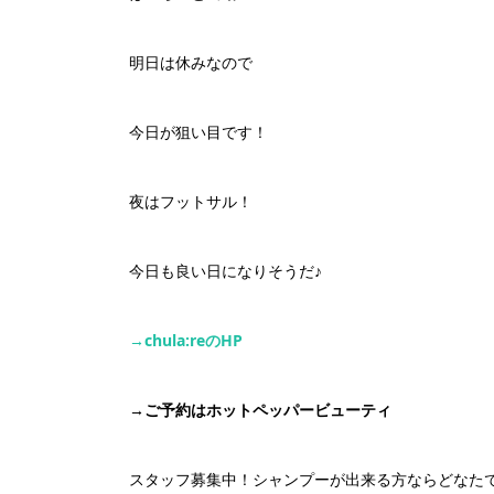
明日は休みなので
今日が狙い目です！
夜はフットサル！
今日も良い日になりそうだ♪
→chula:re
の
HP
→
ご予約はホットペッパービューティ
スタッフ募集中！シャンプーが出来る方ならどなたで