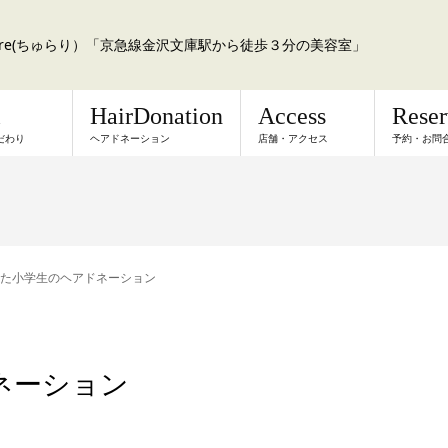
a:re(ちゅらり）「京急線金沢文庫駅から徒歩３分の美容室」
l
HairDonation
Access
Rese
だわり
ヘアドネーション
店舗・アクセス
予約・お問
た小学生のヘアドネーション
ネーション