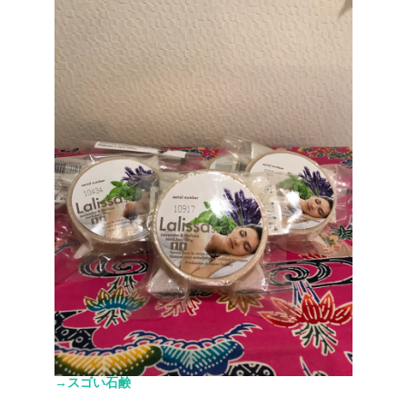
→スゴい石鹸