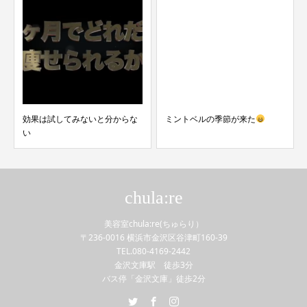
効果は試してみないと分からな
ミントベルの季節が来た
い
chula:re
美容室chula:re(ちゅらり）
〒236-0016 横浜市金沢区谷津町160-39
TEL.080-4169-2442
金沢文庫駅 徒歩3分
バス停「金沢文庫」徒歩2分