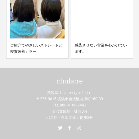
ご紹介でやさしいストレートと
感染させない営業を心がけてい
髪質改善カラー
ます。
chula:re
美容室chula:re(ちゅらり）
〒236-0016 横浜市金沢区谷津町160-39
TEL.080-4169-2442
金沢文庫駅 徒歩3分
バス停「金沢文庫」徒歩2分