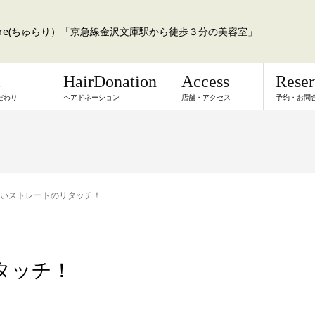
a:re(ちゅらり）「京急線金沢文庫駅から徒歩３分の美容室」
l
HairDonation
Access
Rese
だわり
ヘアドネーション
店舗・アクセス
予約・お問
いストレートのリタッチ！
タッチ！