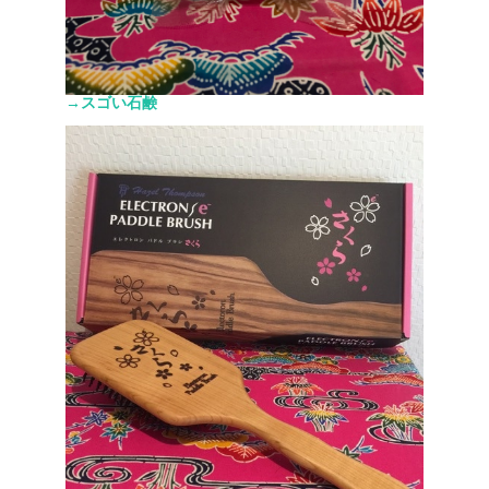
→スゴい石鹸