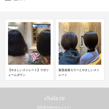
【やさしいストレート】でボリ
髪質改善カラーとやさしいスト
ュームダウン
レート
chula:re
美容室chula:re(ちゅらり）