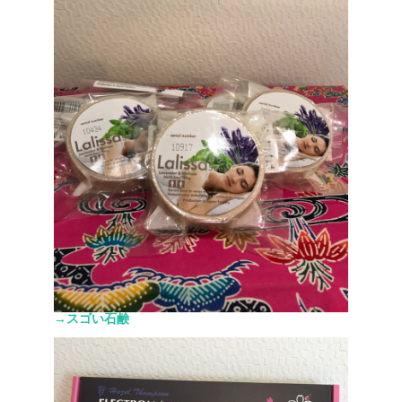
→スゴい石鹸