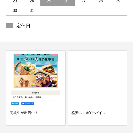
23
24
25
26
27
28
29
30
31
定休日
同級生が出店中！
格安スマホYモバイル