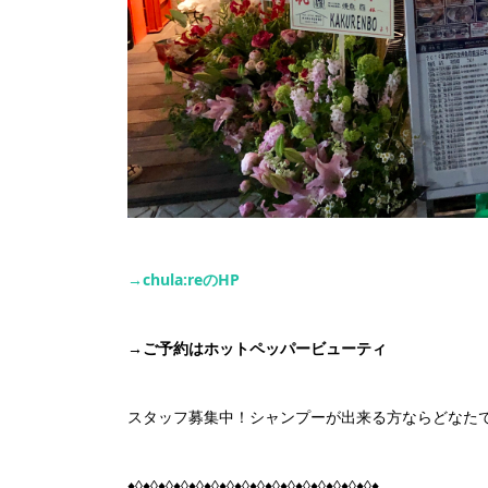
→chula:re
の
HP
→
ご予約はホットペッパービューティ
スタッフ募集中！シャンプーが出来る方ならどなたで
♦◊♦◊♦◊♦◊♦◊♦◊♦◊♦◊♦◊♦◊♦◊♦◊♦◊♦◊♦◊♦◊♦