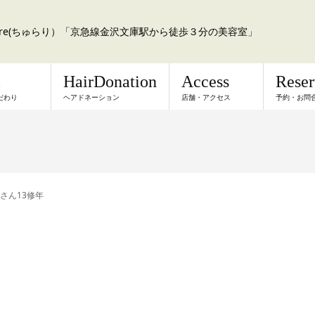
a:re(ちゅらり）「京急線金沢文庫駅から徒歩３分の美容室」
l
HairDonation
Access
Rese
だわり
ヘアドネーション
店舗・アクセス
予約・お問
さん13修年