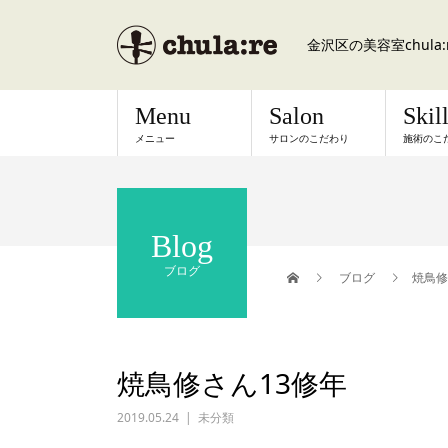
金沢区の美容室chul
Menu
Salon
Skil
メニュー
サロンのこだわり
施術のこ
Blog
ブログ
ブログ
焼鳥修
焼鳥修さん13修年
2019.05.24
未分類