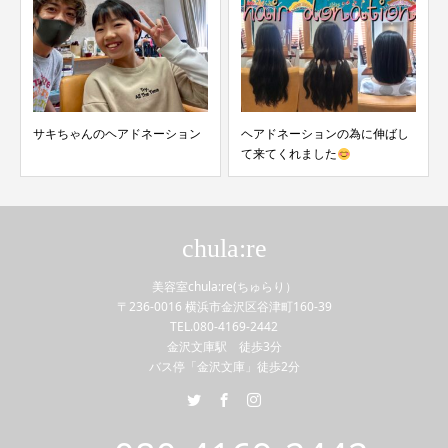
サキちゃんのヘアドネーション
ヘアドネーションの為に伸ばし
て来てくれました
chula:re
美容室chula:re(ちゅらり）
〒236-0016 横浜市金沢区谷津町160-39
TEL.080-4169-2442
金沢文庫駅 徒歩3分
バス停「金沢文庫」徒歩2分