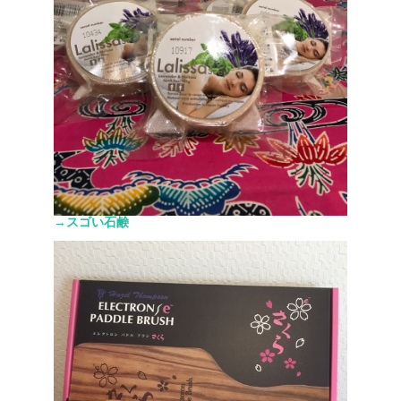
→スゴい石鹸