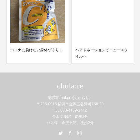
コロナに負けない身体づくり！
ヘアドネーションでニュースタ
イルへ
chula:re
美容室chula:re(ちゅらり）
〒236-0016 横浜市金沢区谷津町160-39
TEL.080-4169-2442
金沢文庫駅 徒歩3分
バス停「金沢文庫」徒歩2分