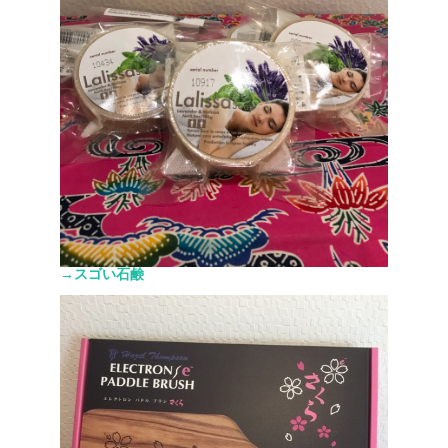
→スゴい石鹸