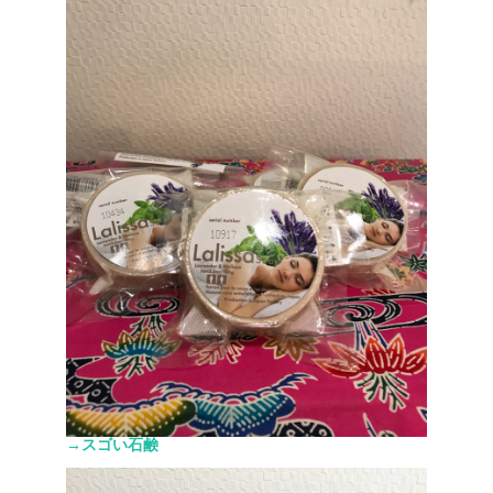
→スゴい石鹸