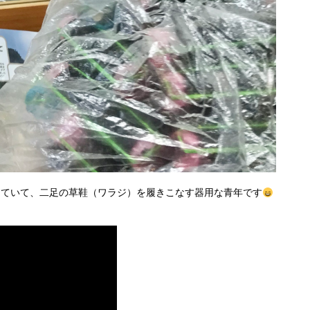
もやっていて、二足の草鞋（ワラジ）を履きこなす器用な青年です