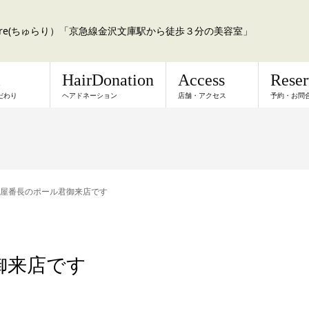
a:re(ちゅらり）「京急線金沢文庫駅から徒歩３分の美容室」
l
HairDonation
Access
Rese
だわり
ヘアドネーション
店舗・アクセス
予約・お問
屋番長のポール君御来店です
御来店です