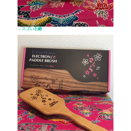
→スゴい石鹸