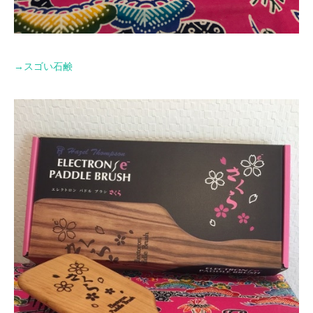
→
スゴい石鹸