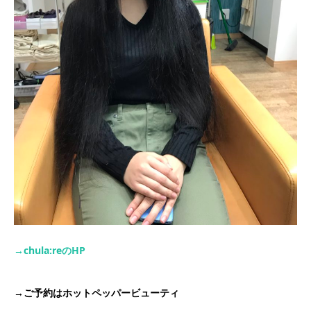
→chula:re
の
HP
→
ご予約はホットペッパービューティ