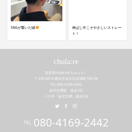
SNSが繋いだ縁
伸ばし中こそやさしいストレー
ト！
chula:re
美容室chula:re(ちゅらり）
〒236-0016 横浜市金沢区谷津町160-39
TEL.080-4169-2442
金沢文庫駅 徒歩3分
バス停「金沢文庫」徒歩2分
080-4169-2442
TEL