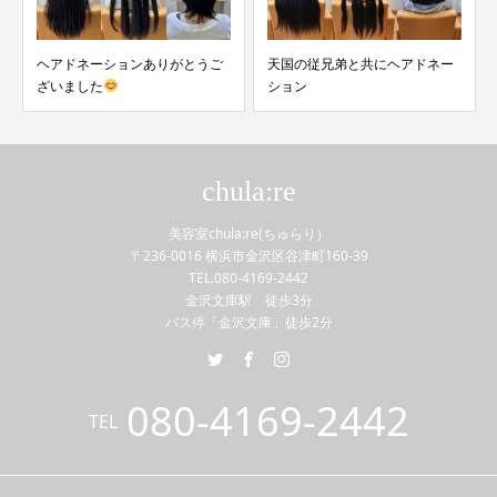
ヘアドネーションありがとうご
天国の従兄弟と共にヘアドネー
ざいました
ション
chula:re
美容室chula:re(ちゅらり）
〒236-0016 横浜市金沢区谷津町160-39
TEL.080-4169-2442
金沢文庫駅 徒歩3分
バス停「金沢文庫」徒歩2分
080-4169-2442
TEL