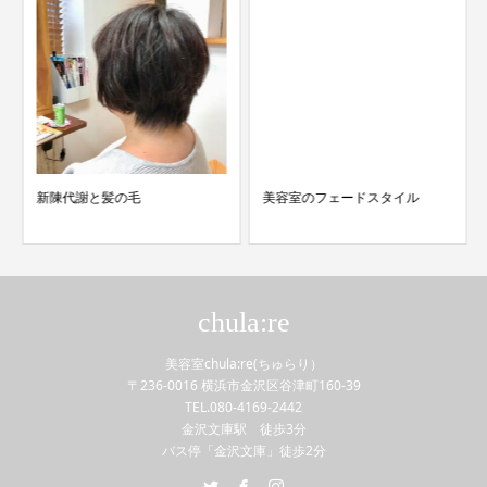
新陳代謝と髪の毛
美容室のフェードスタイル
chula:re
美容室chula:re(ちゅらり）
〒236-0016 横浜市金沢区谷津町160-39
TEL.080-4169-2442
金沢文庫駅 徒歩3分
バス停「金沢文庫」徒歩2分