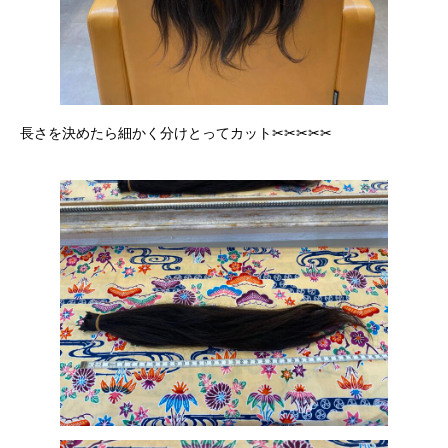
長さを決めたら細かく分けとってカット✂︎✂︎✂︎✂︎✂︎