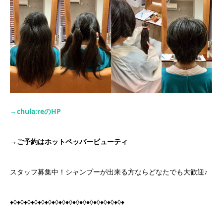
→chula:re
の
HP
→
ご予約はホットペッパービューティ
スタッフ募集中！シャンプーが出来る方ならどなたでも大歓迎♪
♦◊♦◊♦◊♦◊♦◊♦◊♦◊♦◊♦◊♦◊♦◊♦◊♦◊♦◊♦◊♦◊♦