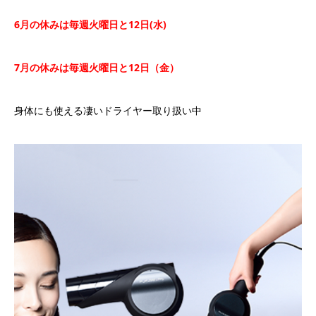
6
月の休みは毎週火曜日と
12
日
(
水
)
7
月の休みは毎週火曜日と
12
日（金）
身体にも使える凄いドライヤー取り扱い中