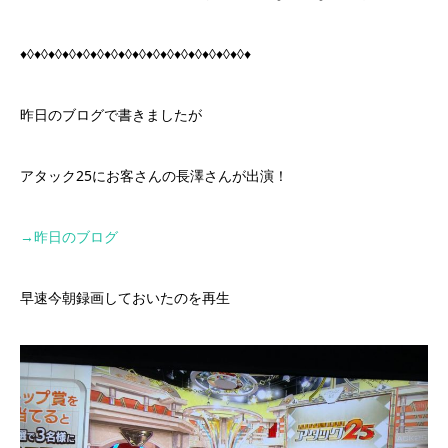
♦◊♦◊♦◊♦◊♦◊♦◊♦◊♦◊♦◊♦◊♦◊♦◊♦◊♦◊♦◊♦◊♦
昨日のブログで書きましたが
アタック25にお客さんの長澤さんが出演！
→
昨日のブログ
早速今朝録画しておいたのを再生