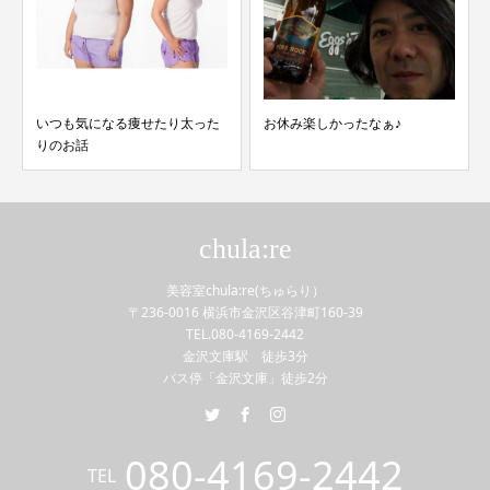
いつも気になる痩せたり太った
お休み楽しかったなぁ♪
りのお話
chula:re
美容室chula:re(ちゅらり）
〒236-0016 横浜市金沢区谷津町160-39
TEL.080-4169-2442
金沢文庫駅 徒歩3分
バス停「金沢文庫」徒歩2分
080-4169-2442
TEL